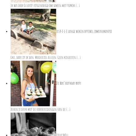
Ik was door Olvarit uitgenodigd om samen met topkok […]
Zes H-E-L-E lange weken oftewel zomervakantie
Oke, daar zit ik dan. Moederziel alleen. Geen kinderen […]
De Boys’ birthday party
Zo ben je druk met de voorbereidingen van de […]
Lieve Yaèll