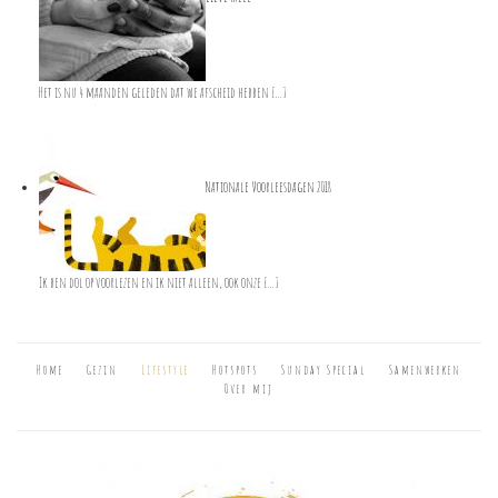
Het is nu 4 maanden geleden dat we afscheid hebben […]
Nationale Voorleesdagen 2018
Ik ben dol op voorlezen en ik niet alleen, ook onze […]
Home
Gezin
Lifestyle
Hotspots
Sunday Special
Samenwerken
Over mij